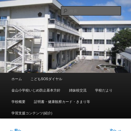
メ
富山県射水市青井谷１６４８ ℡０７６６－５６－００９０
メール：kanayama-es@tym.ed.jp
イ
検
ン
索
コ
射水市立金山小学校
ン
テ
ン
ツ
へ
移
動
メ
ホーム
こどもSOSダイヤル
イ
ン
金山小学校いじめ防止基本方針
姉妹校交流
学校だより
メ
ニ
学校概要
証明書・健康観察カード・きまり等
ュ
ー
学習支援コンテンツ(紹介)
投
←
前へ
次へ
→