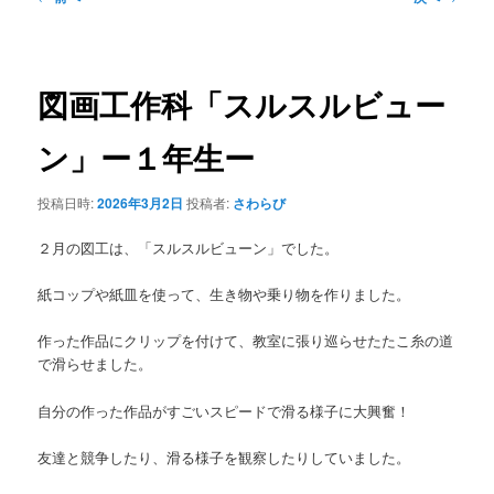
稿
ナ
ビ
ゲ
図画工作科「スルスルビュー
ー
シ
ン」ー１年生ー
ョ
ン
投稿日時:
2026年3月2日
投稿者:
さわらび
２月の図工は、「スルスルビューン」でした。
紙コップや紙皿を使って、生き物や乗り物を作りました。
作った作品にクリップを付けて、教室に張り巡らせたたこ糸の道
で滑らせました。
自分の作った作品がすごいスピードで滑る様子に大興奮！
友達と競争したり、滑る様子を観察したりしていました。