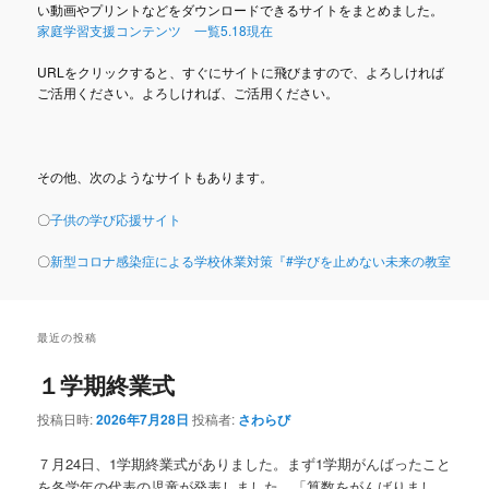
い動画やプリントなどをダウンロードできるサイトをまとめました。
家庭学習支援コンテンツ 一覧5.18現在
URLをクリックすると、すぐにサイトに飛びますので、よろしければ
ご活用ください。よろしければ、ご活用ください。
その他、次のようなサイトもあります。
〇
子供の学び応援サイト
〇
新型コロナ感染症による学校休業対策『#学びを止めない未来の教室
最近の投稿
１学期終業式
投稿日時:
2026年7月28日
投稿者:
さわらび
７月24日、1学期終業式がありました。まず1学期がんばったこと
を各学年の代表の児童が発表しました。「算数をがんばりまし