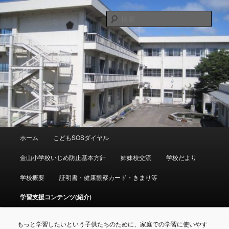
メ
富山県射水市青井谷１６４８ ℡０７６６－５６－００９０
メール：kanayama-es@tym.ed.jp
イ
検
ン
索
コ
射水市立金山小学校
ン
テ
ン
ツ
へ
移
動
メ
ホーム
こどもSOSダイヤル
イ
ン
金山小学校いじめ防止基本方針
姉妹校交流
学校だより
メ
ニ
学校概要
証明書・健康観察カード・きまり等
ュ
ー
学習支援コンテンツ(紹介)
もっと学習したいという子供たちのために、家庭での学習に使いやす