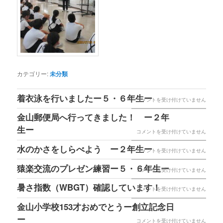
カテゴリー:
未分類
着衣泳を行いましたー５・６年生ー
着
コメントを受け付けていません
衣
金山郵便局へ行ってきました！ ー２年
泳
生ー
金
コメントを受け付けていません
を
山
水のかさをしらべよう ー２年生ー
水
コメントを受け付けていません
行
郵
の
猿楽交流のプレゼン練習ー５・６年生ー
い
猿
コメントを受け付けていません
便
か
ま
楽
局
暑さ指数（WBGT）確認しています！
暑
コメントを受け付けていません
さ
し
交
へ
さ
を
金山小学校153才おめでとうー創立記念日
た
流
行
指
ー
し
ー
金
コメントを受け付けていません
の