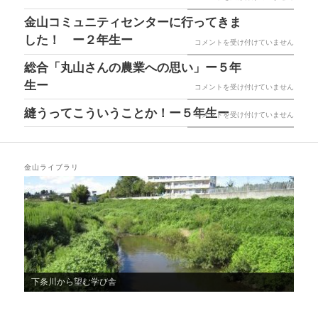
っ
数
ら
５・
山
金山コミュニティセンターに行ってきま
プ
て
（WBGT）
べ
６
小
した！ ー２年生ー
レ
き
金
コメントを受け付けていません
確
よ
年
学
ゼ
ま
山
総合「丸山さんの農業への思い」ー５年
認
う
生
校
ン
し
コ
生ー
し
総
コメントを受け付けていません
ー
ー
153
練
た！
ミ
て
合
２
縫うってこういうことか！ー５年生ー
は
才
縫
コメントを受け付けていません
習
ー
ュ
い
「丸
年
お
う
ー
２
ニ
ま
山
生
め
っ
５・
年
テ
す！
さ
ー
金山ライブラリ
で
て
６
生
ィ
は
ん
は
と
こ
年
ー
セ
の
う
う
生
は
ン
農
ー
い
ー
タ
業
創
う
は
ー
へ
立
こ
に
の
下条川から望む学び舎
記
と
行
思
念
か！
っ
い」