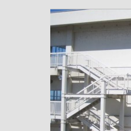
メ
富山県射水市青井谷
イ
ル：kanayama-es@tym.ed.jp
ン
射水市立金山
コ
ン
テ
ン
ツ
へ
移
動