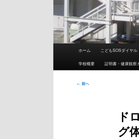
メ
ホーム
こどもSOSダイヤル
イ
ン
学校概要
証明書・健康観察
メ
ニ
投
←
前へ
ュ
稿
ー
ナ
ビ
ド
ゲ
ー
グ体
シ
ョ