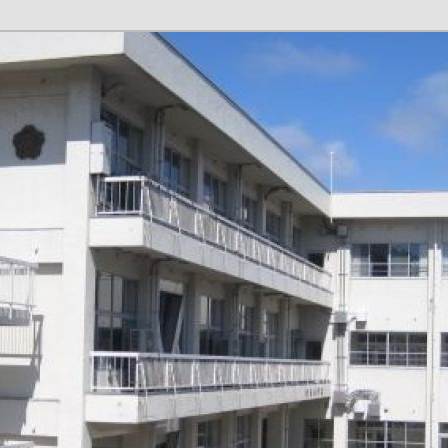
１６４８ ℡０７６６－５６－００９０ メー
小学校