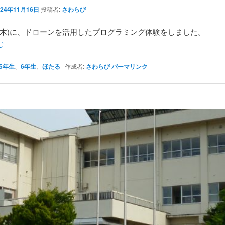
024年11月16日
投稿者:
さわらび
4日(木)に、ドローンを活用したプログラミング体験をしました。
む
5年生
、
6年生
、
ほたる
作成者:
さわらび
パーマリンク