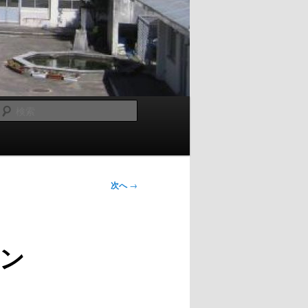
検
索
次へ
→
ン