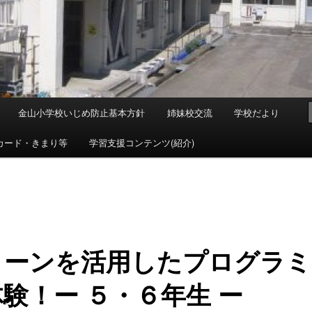
金山小学校いじめ防止基本方針
姉妹校交流
学校だより
カード・きまり等
学習支援コンテンツ(紹介)
ローンを活用したプログラミ
験！ー ５・６年生 ー