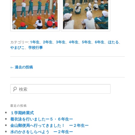
カテゴリー:
1年生
、
2年生
、
3年生
、
4年生
、
5年生
、
6年生
、
ほたる
、
やまびこ
、
学校行事
投
←
過去の投稿
稿
ナ
ビ
検
ゲ
索
ー
シ
最近の投稿
ョ
１学期終業式
ン
着衣泳を行いましたー５・６年生ー
金山郵便局へ行ってきました！ ー２年生ー
水のかさをしらべよう ー２年生ー