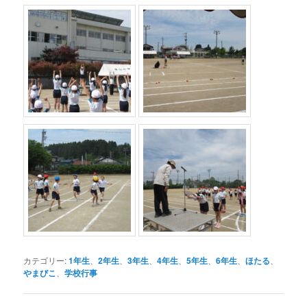
カテゴリー:
1年生
、
2年生
、
3年生
、
4年生
、
5年生
、
6年生
、
ほたる
、
やまびこ
、
学校行事