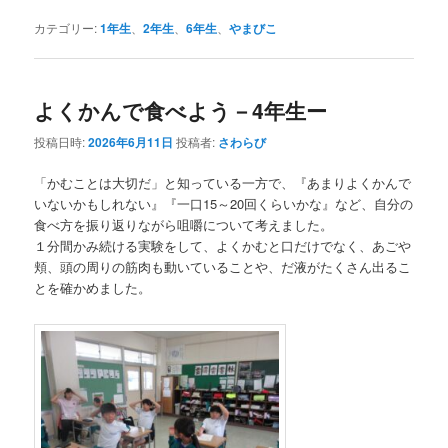
カテゴリー:
1年生
、
2年生
、
6年生
、
やまびこ
よくかんで食べよう－4年生ー
投稿日時:
2026年6月11日
投稿者:
さわらび
「かむことは大切だ」と知っている一方で、『あまりよくかんで
いないかもしれない』『一口15～20回くらいかな』など、自分の
食べ方を振り返りながら咀嚼について考えました。
１分間かみ続ける実験をして、よくかむと口だけでなく、あごや
頬、頭の周りの筋肉も動いていることや、だ液がたくさん出るこ
とを確かめました。