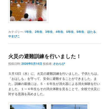
カテゴリー:
1年生
、
2年生
、
3年生
、
4年生
、
5年生
、
6年生
、
ほたる
、
やまびこ
火災の避難訓練を行いました！
投稿日時:
2026年5月14日
投稿者:
さわらび
５月13日（水）に、火災の避難訓練を行いました。子供たちは、
「おはしも」を守って、安全に避難することができました。ま
た、訓練の最後には、５・６年生が消火器による消火体験を行い
ました。１～４年生もその消火体験を見ることで、全校で火災に
対する意識を高めました。