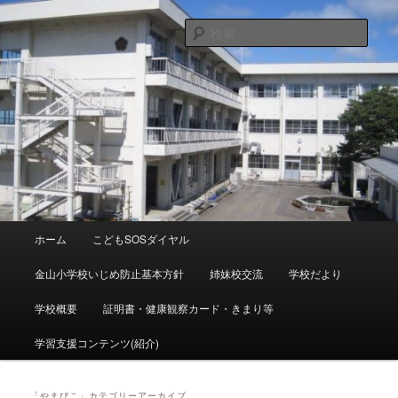
メ
サ
富山県射水市青井谷１６４８ ℡０７６６－５６－００９０
メール：kanayama-es@tym.ed.jp
イ
ブ
検
ン
コ
索
コ
ン
射水市立金山小学校
ン
テ
テ
ン
ン
ツ
ツ
へ
へ
移
移
動
動
メ
ホーム
こどもSOSダイヤル
イ
ン
金山小学校いじめ防止基本方針
姉妹校交流
学校だより
メ
ニ
学校概要
証明書・健康観察カード・きまり等
ュ
ー
学習支援コンテンツ(紹介)
「
やまびこ
」カテゴリーアーカイブ