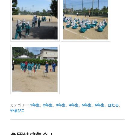
カテゴリー:
1年生
、
2年生
、
3年生
、
4年生
、
5年生
、
6年生
、
ほたる
、
やまびこ