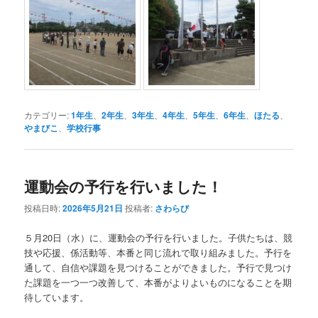
カテゴリー:
1年生
、
2年生
、
3年生
、
4年生
、
5年生
、
6年生
、
ほたる
、
やまびこ
、
学校行事
運動会の予行を行いました！
投稿日時:
2026年5月21日
投稿者:
さわらび
５月20日（水）に、運動会の予行を行いました。子供たちは、競
技や応援、係活動等、本番と同じ流れで取り組みました。予行を
通して、自信や課題を見つけることができました。予行で見つけ
た課題を一つ一つ改善して、本番がよりよいものになることを期
待しています。