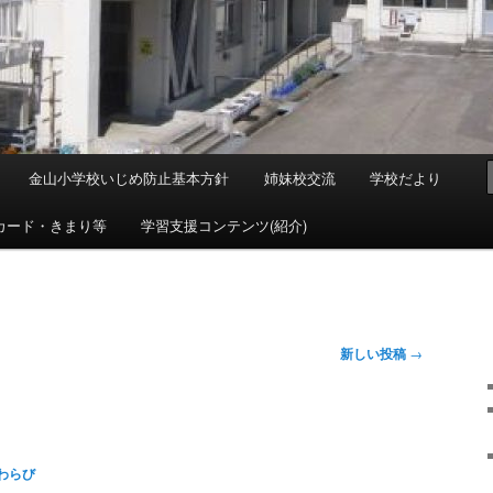
金山小学校いじめ防止基本方針
姉妹校交流
学校だより
カード・きまり等
学習支援コンテンツ(紹介)
新しい投稿
→
わらび