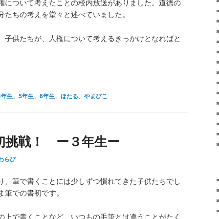
権について考えたことの校内放送がありました。道徳の
分たちの考えを堂々と述べていました。
。子供たちが、人権について考えるきっかけとなればと
4年生
、
5年生
、
6年生
、
ほたる
、
やまびこ
初挑戦！ ー３年生ー
わらび
り、筆で書くことには少しずつ慣れてきた子供たちでし
ま筆での書初です。
の上で書くことなど、いつもの毛筆とは違うことがたく