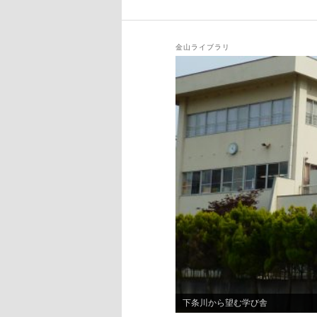
稿
ナ
ビ
金山ライブラリ
ゲ
ー
シ
ョ
ン
下条川から望む学び舎