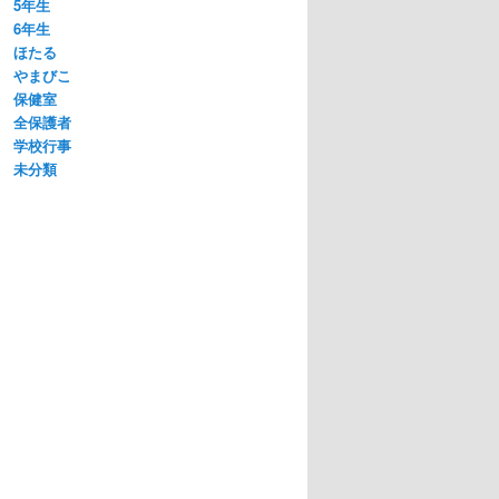
5年生
6年生
ほたる
やまびこ
保健室
全保護者
学校行事
未分類