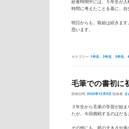
給食時間中には、５年生が人
時間に考えたことを基に、自
明日からも、取組は続きます
思います。
カテゴリー:
1年生
、
2年生
、
3年生
、
毛筆での書初に
投稿日時:
2025年12月4日
投稿者:
さ
３年生から毛筆の学習が始ま
たが、今回挑戦するのはだる
その他にも、紙の大きさや床