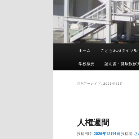
メ
ホーム
こどもSOSダイヤル
イ
ン
学校概要
証明書・健康観察
メ
ニ
ュ
月別アーカイブ:
2025年12月
ー
投
稿
ナ
人権週間
ビ
ゲ
投稿日時:
2025年12月4日
投稿者:
さ
ー