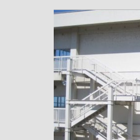
メ
サ
富山県射水市青井谷
イ
ブ
ル：kanayama-es@tym.ed.jp
ン
コ
射水市立金山
コ
ン
ン
テ
テ
ン
ン
ツ
ツ
へ
へ
移
移
動
動