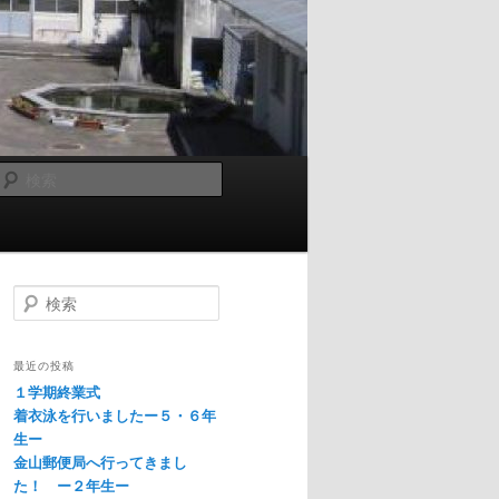
検
索
検
索
最近の投稿
１学期終業式
着衣泳を行いましたー５・６年
生ー
金山郵便局へ行ってきまし
た！ ー２年生ー