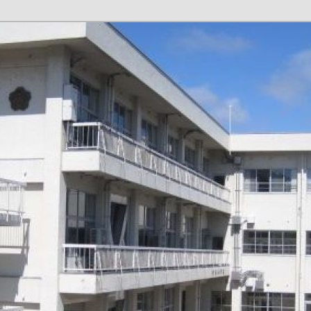
１６４８ ℡０７６６－５６－００９０ メー
小学校