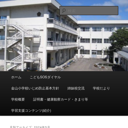
メ
サ
富山県射水市青井谷１６４８ ℡０７６６－５６－００９０
メール：kanayama-es@tym.ed.jp
イ
ブ
検
ン
コ
索
コ
ン
射水市立金山小学校
ン
テ
テ
ン
ン
ツ
ツ
へ
へ
移
移
動
動
メ
ホーム
こどもSOSダイヤル
イ
ン
金山小学校いじめ防止基本方針
姉妹校交流
学校だより
メ
ニ
学校概要
証明書・健康観察カード・きまり等
ュ
ー
学習支援コンテンツ(紹介)
月別アーカイブ:
2024年5月