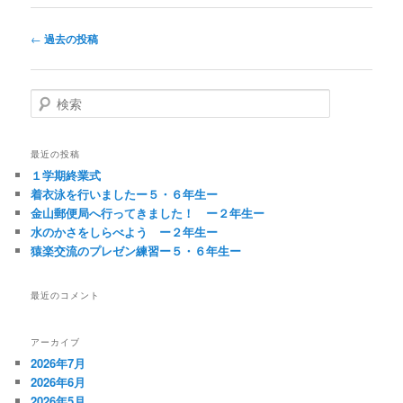
投
←
過去の投稿
稿
ナ
ビ
検
ゲ
索
ー
シ
最近の投稿
ョ
１学期終業式
ン
着衣泳を行いましたー５・６年生ー
金山郵便局へ行ってきました！ ー２年生ー
水のかさをしらべよう ー２年生ー
猿楽交流のプレゼン練習ー５・６年生ー
最近のコメント
アーカイブ
2026年7月
2026年6月
2026年5月