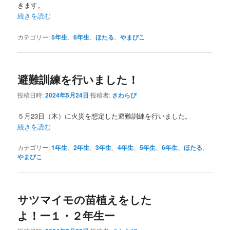
きます。
続きを読む
カテゴリー:
5年生
、
6年生
、
ほたる
、
やまびこ
避難訓練を行いました！
投稿日時:
2024年5月24日
投稿者:
さわらび
５月23日（木）に火災を想定した避難訓練を行いました。
続きを読む
カテゴリー:
1年生
、
2年生
、
3年生
、
4年生
、
5年生
、
6年生
、
ほたる
、
やまびこ
サツマイモの苗植えをした
よ！ー１・２年生ー